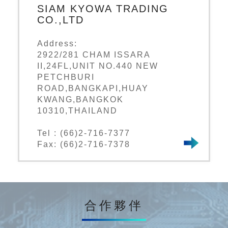
SIAM KYOWA TRADING
CO.,LTD
Address:
2922/281 CHAM ISSARA
II,24FL,UNIT NO.440 NEW
PETCHBURI
ROAD,BANGKAPI,HUAY
KWANG,BANGKOK
10310,THAILAND
Tel : (66)2-716-7377
Fax: (66)2-716-7378
合作夥伴