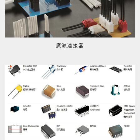
廣瀨連接器