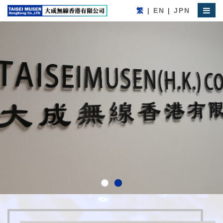
繁
|
EN
|
JPN